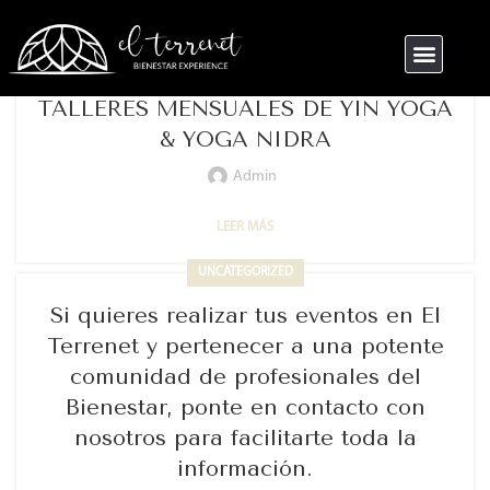
UNCATEGORIZED
TALLERES MENSUALES DE YIN YOGA
& YOGA NIDRA
Admin
LEER MÁS
UNCATEGORIZED
Si quieres realizar tus eventos en El
Terrenet y pertenecer a una potente
comunidad de profesionales del
Bienestar, ponte en contacto con
nosotros para facilitarte toda la
información.